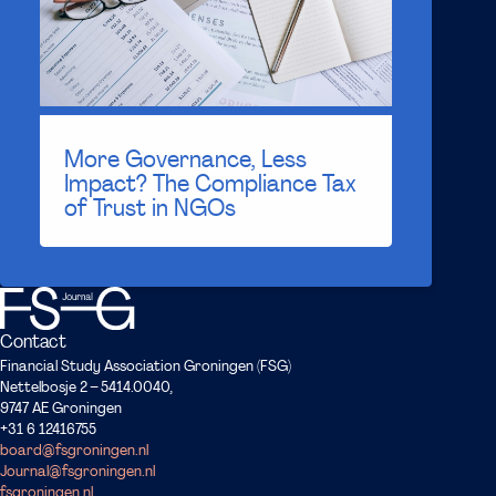
More Governance, Less
Impact? The Compliance Tax
of Trust in NGOs
Contact
Financial Study Association Groningen (FSG)
Nettelbosje 2 – 5414.0040,
9747 AE Groningen
+31 6 12416755
board@fsgroningen.nl
Journal@fsgroningen.nl
fsgroningen.nl