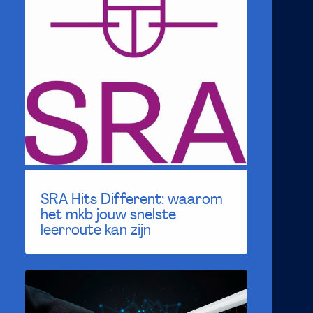
SRA Hits Different: waarom
het mkb jouw snelste
leerroute kan zijn