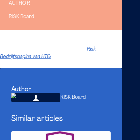
AUTHOR
RISK Board
HTG is een partner van Risk. Bezoek de
Risk
Bedrijfspagina van HTG
voor meer informatie over HTG
als bedrijf en beschikbare vacatures en stages.
Author
RISK Board
Similar articles